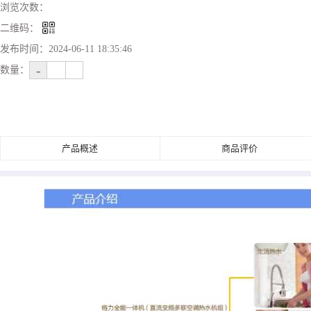
浏览次数：
二维码：
发布时间：
2024-06-11 18:35:46
-
数量：
产品概述
商品评价