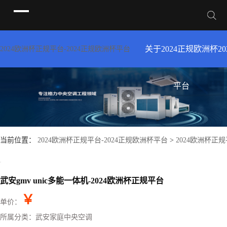
关于2024正规欧洲杯
2
2024欧洲杯正规平台-2024正规欧洲杯平台
2024欧洲杯正规平台的
平台
新疆专卖店
简介
当前位置：
2024欧洲杯正规平台-2024正规欧洲杯平台
>
2024欧洲杯正
武安gmv unic多能一体机-2024欧洲杯正规平台
￥
单价：
所属分类：
武安家庭中央空调