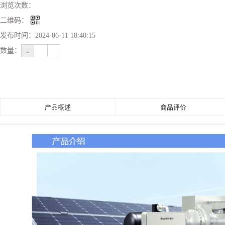
浏览次数：
二维码：
发布时间：
2024-06-11 18:40:15
-
数量：
产品概述
商品评价