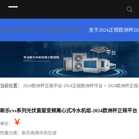
关于2024正规欧洲杯
2
2024欧洲杯正规平台-2024正规欧洲杯平台
2024欧洲杯正规平台的
平台
新疆专卖店
简介
当前位置：
2024欧洲杯正规平台-2024正规欧洲杯平台
>
2024欧洲杯正
新乐cvs系列光伏直驱变频离心式冷水机组-2024欧洲杯正规平台
￥
单价：
所属分类：
新乐商用中央空调