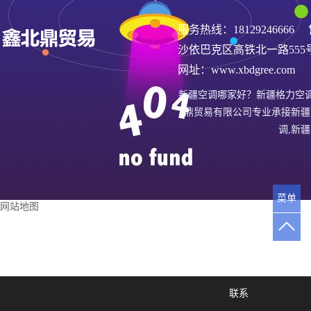
服务热线：
18129246666
售
沙依巴克区高铁北一路555
网址：www.xbdgree.com
新疆空调哪家好？新疆格力空
鼎贸易有限公司专业承接新疆
调,新疆
菜单
网站地图
2024欧洲杯正规平台 copyright © 乌鲁木齐鑫北鼎贸易有限公司 al
主营区域：
石家庄
唐山
秦皇岛
邯郸
联系