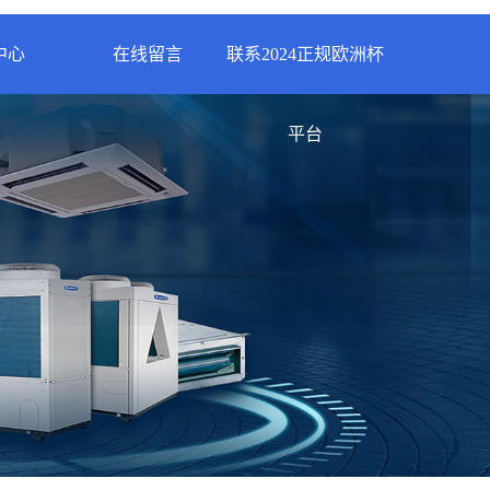
中心
在线留言
联系2024正规欧洲杯
新闻
联系2024正规欧洲杯平
平台
资讯
台
资讯