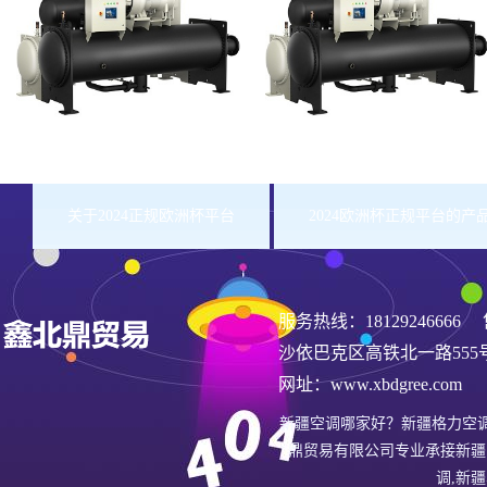
关于2024正规欧洲杯平台
2024欧洲杯正规平台的产
服务热线：
18129246666
售
沙依巴克区高铁北一路555
网址：www.xbdgree.com
新疆空调哪家好？新疆格力空
鼎贸易有限公司专业承接新疆
调,新疆