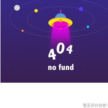
暂无评价信息