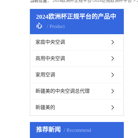
当前位置：
2024欧洲杯正规平台-2024正规欧洲杯平台
>
2024欧洲杯正规平台的产品中
心
Product
家庭中央空调
商用中央空调
家用空调
新疆美的中央空调总代理
新疆美的
推荐新闻
Recommend