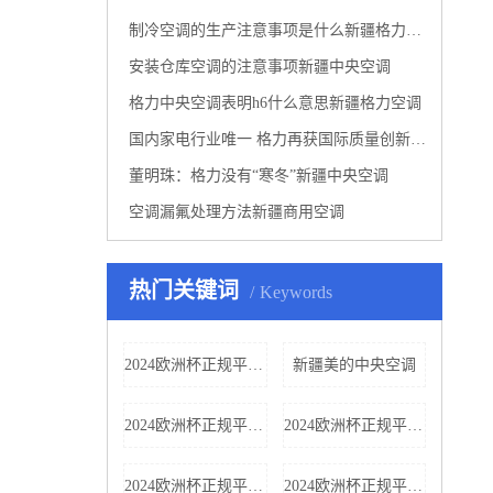
制冷空调的生产注意事项是什么新疆格力空调
安装仓库空调的注意事项新疆中央空调
格力中央空调表明h6什么意思新疆格力空调
国内家电行业唯一 格力再获国际质量创新大奖新疆商用空调
董明珠：格力没有“寒冬”新疆中央空调
空调漏氟处理方法新疆商用空调
热门关键词
Keywords
2024欧洲杯正规平台-2024正规欧洲杯平台
新疆美的中央空调
2024欧洲杯正规平台-2024正规欧洲杯平台
2024欧洲杯正规平台-2024正规欧洲杯平台
2024欧洲杯正规平台-2024正规欧洲杯平台
2024欧洲杯正规平台-2024正规欧洲杯平台