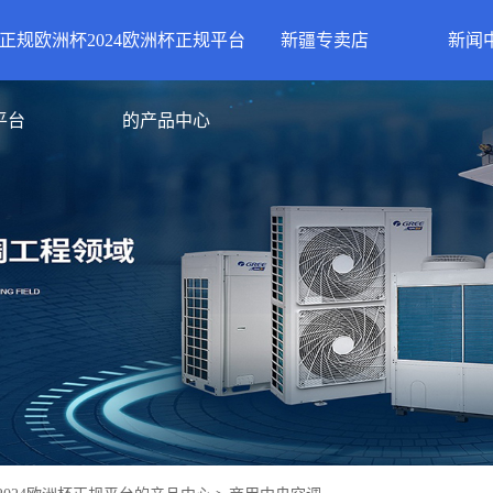
24正规欧洲杯
2024欧洲杯正规平台
新疆专卖店
新闻
洲杯正规平台的
案例展示
公司
平台
的产品中心
专卖店
简介
案例分类
行业
技术