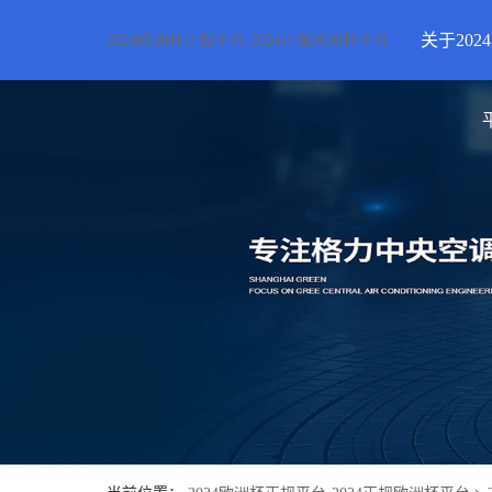
关于20
2024欧洲杯正规平台-2024正规欧洲杯平台
2024欧
新疆