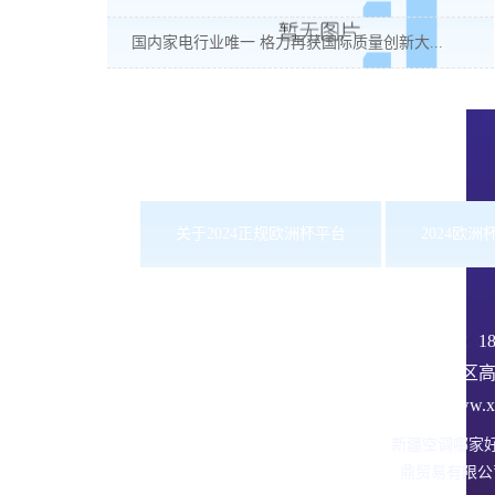
国内家电行业唯一 格力再获国际质量创新大...
关于2024正规欧洲杯平台
2024欧
服务热线：
1
沙依巴克区高
网址：www.xbd
新疆空调哪家
鼎贸易有限公