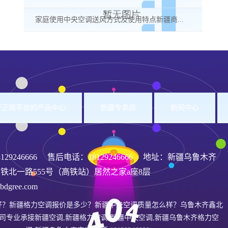
家庭使用中央空调送风方式及使用特点新疆商...
洲杯正规平台的产品中心
新疆专卖店
新闻中心
8129246666
售后电话：18129246666 地址：新疆乌鲁木齐
铁北一路555号（高铁站）居然之家a座8层
gree.com
好？新疆格力空调报价是多少？新疆中央空调质量怎么样？乌鲁木齐鑫北
司专业承接新疆空调,新疆格力空调,新疆中央空调,新疆乌鲁木齐格力空