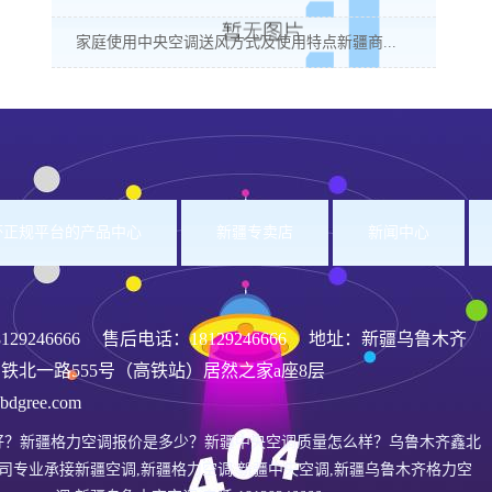
家庭使用中央空调送风方式及使用特点新疆商...
洲杯正规平台的产品中心
新疆专卖店
新闻中心
8129246666
售后电话：18129246666 地址：新疆乌鲁木齐
铁北一路555号（高铁站）居然之家a座8层
gree.com
好？新疆格力空调报价是多少？新疆中央空调质量怎么样？乌鲁木齐鑫北
司专业承接新疆空调,新疆格力空调,新疆中央空调,新疆乌鲁木齐格力空