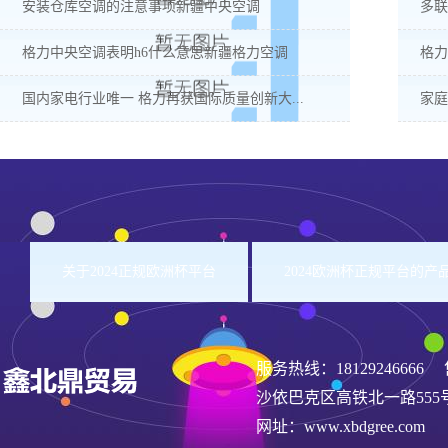
安装仓库空调的注意事项新疆中央空调
多联
格力中央空调表明h6什么意思新疆格力空调
格力
国内家电行业唯一 格力再获国际质量创新大...
家庭
关于2024正规欧洲杯平台
2024欧洲杯正规平台的产
服务热线：
18129246666
售
沙依巴克区高铁北一路555
网址：www.xbdgree.com