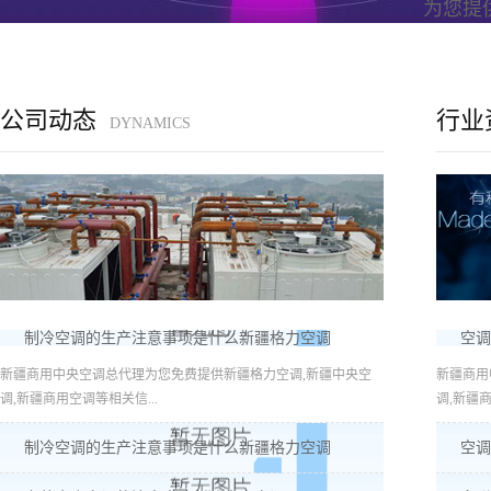
为您提
公司动态
行业
DYNAMICS
制冷空调的生产注意事项是什么新疆格力空调
空调
新疆商用中央空调总代理为您免费提供新疆格力空调,新疆中央空
新疆商用
调,新疆商用空调等相关信...
调,新疆商
制冷空调的生产注意事项是什么新疆格力空调
空调