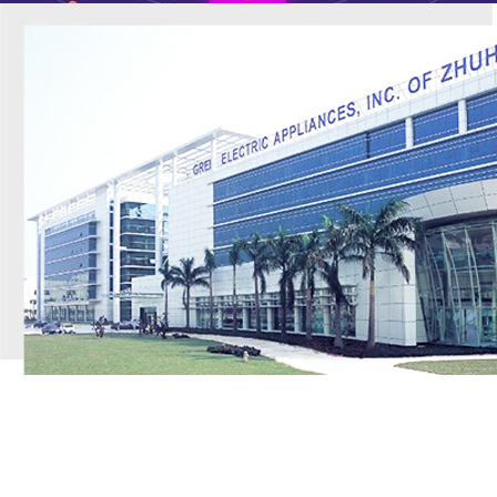
工程案例
PROJECT CASE