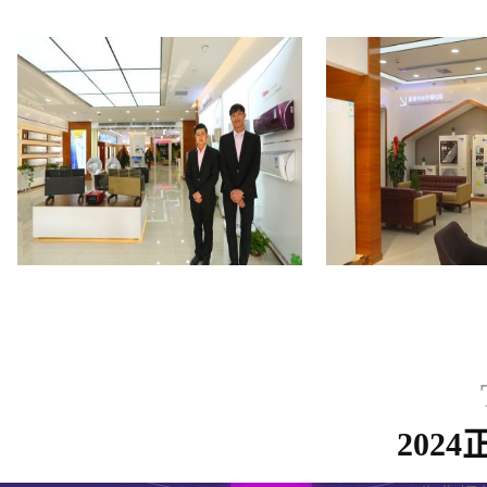
格力专卖店
格力专
202