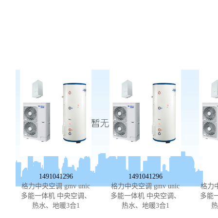
1491041296
1491041296
格力中央空调 gmv unic
格力中央空调 gmv unic
格力中
多能一体机 中央空调、
多能一体机 中央空调、
多能
热水、地暖3合1
热水、地暖3合1
热