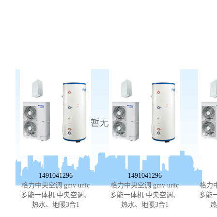
1491041296
1491041296
格力中央空调 gmv unic
格力中央空调 gmv unic
格力中
多能一体机 中央空调、
多能一体机 中央空调、
多能
热水、地暖3合1
热水、地暖3合1
热