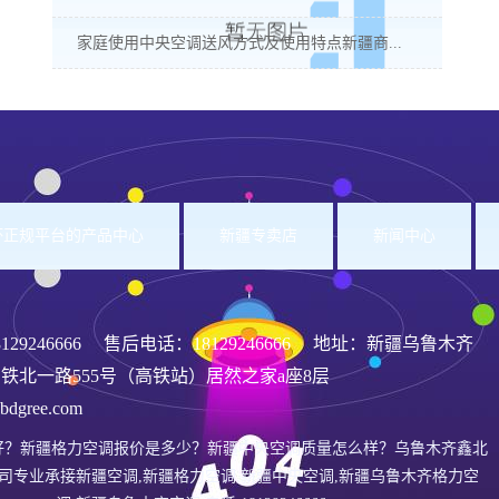
家庭使用中央空调送风方式及使用特点新疆商...
洲杯正规平台的产品中心
新疆专卖店
新闻中心
8129246666
售后电话：18129246666 地址：新疆乌鲁木齐
铁北一路555号（高铁站）居然之家a座8层
gree.com
好？新疆格力空调报价是多少？新疆中央空调质量怎么样？乌鲁木齐鑫北
司专业承接新疆空调,新疆格力空调,新疆中央空调,新疆乌鲁木齐格力空