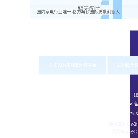
国内家电行业唯一 格力再获国际质量创新大...
关于2024正规欧洲杯平台
2024欧
服务热线：
1
沙依巴克区高
网址：www.xbd
新疆空调哪家
鼎贸易有限公