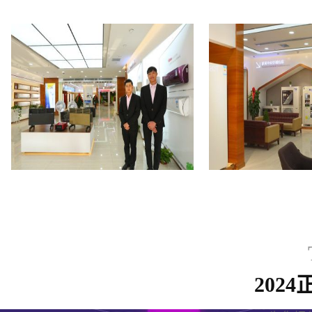
格力专卖店
格力专
202