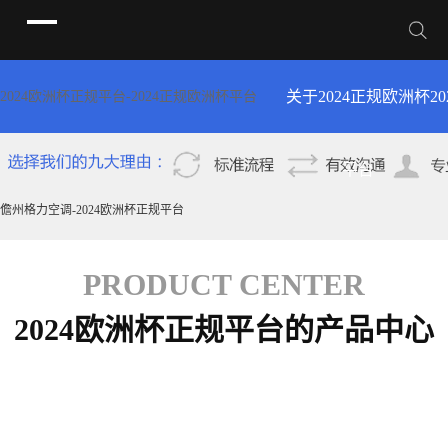
关于2024正规欧洲杯
2
2024欧洲杯正规平台-2024正规欧洲杯平台
2024欧洲杯正规平台的
平台
新疆专卖店
简介
儋州格力空调-2024欧洲杯正规平台
PRODUCT CENTER
2024欧洲杯正规平台的产品中心