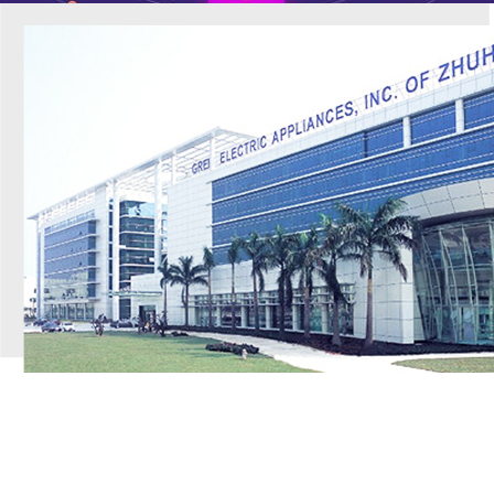
工程案例
PROJECT CASE