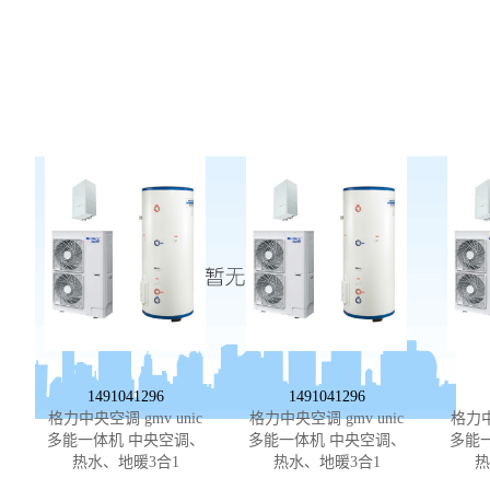
1491041296
1491041296
格力中央空调 gmv unic
格力中央空调 gmv unic
格力中
多能一体机 中央空调、
多能一体机 中央空调、
多能
热水、地暖3合1
热水、地暖3合1
热