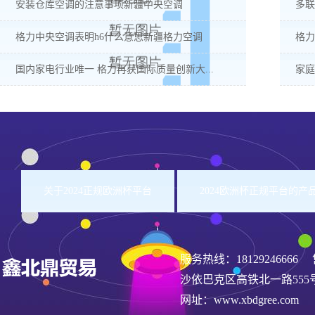
安装仓库空调的注意事项新疆中央空调
多联
格力中央空调表明h6什么意思新疆格力空调
格力
国内家电行业唯一 格力再获国际质量创新大...
家庭
关于2024正规欧洲杯平台
2024欧洲杯正规平台的产
服务热线：
18129246666
售
沙依巴克区高铁北一路555
网址：www.xbdgree.com