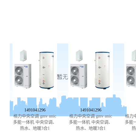
1491041296
1491041296
格力中央空调 gmv unic
格力中央空调 gmv unic
格力中
多能一体机 中央空调、
多能一体机 中央空调、
多能
热水、地暖3合1
热水、地暖3合1
热