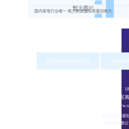
国内家电行业唯一 格力再获国际质量创新大...
关于2024正规欧洲杯平台
2024欧
服务热线：
1
沙依巴克区高
网址：www.xbd
新疆空调哪家
鼎贸易有限公