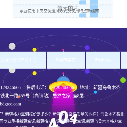
家庭使用中央空调送风方式及使用特点新疆商...
洲杯正规平台的产品中心
新疆专卖店
新闻中心
8129246666
售后电话：18129246666 地址：新疆乌鲁木齐
铁北一路555号（高铁站）居然之家a座8层
gree.com
好？新疆格力空调报价是多少？新疆中央空调质量怎么样？乌鲁木齐鑫北
司专业承接新疆空调,新疆格力空调,新疆中央空调,新疆乌鲁木齐格力空