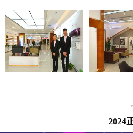
格力专卖店
格力专
202