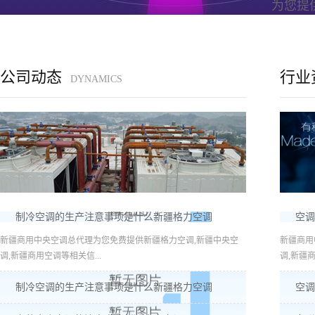
为您提
公司动态
行业
DYNAMICS
制冷空调的生产注意事项是什么新疆格力空调
空调
新疆商用中央空调总代理为您免费提供新疆格力空调,新疆中央空
新疆商用
调,新疆商用空调等相关信...
调,新疆商
制冷空调的生产注意事项是什么新疆格力空调
空调