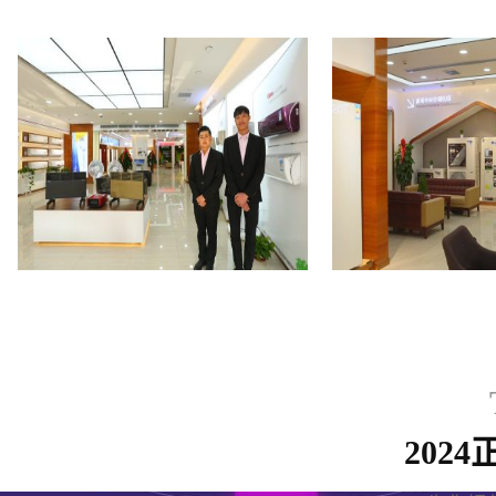
格力专卖店
格力专
202