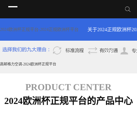
关于2024正规欧洲杯
2
2024欧洲杯正规平台-2024正规欧洲杯平台
2024欧洲杯正规平台的
平台
新疆专卖店
简介
高邮格力空调-2024欧洲杯正规平台
PRODUCT CENTER
2024欧洲杯正规平台的产品中心