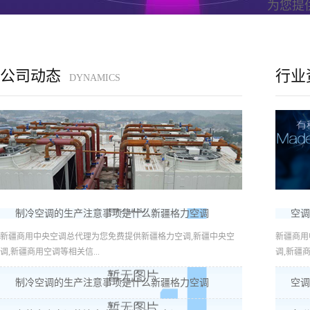
为您提
公司动态
行业
DYNAMICS
制冷空调的生产注意事项是什么新疆格力空调
空调
新疆商用中央空调总代理为您免费提供新疆格力空调,新疆中央空
新疆商用
调,新疆商用空调等相关信...
调,新疆商
制冷空调的生产注意事项是什么新疆格力空调
空调