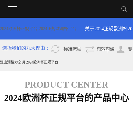
关于2024正规欧洲杯
2
2024欧洲杯正规平台-2024正规欧洲杯平台
2024欧洲杯正规平台的
平台
新疆专卖店
简介
观山湖格力空调-2024欧洲杯正规平台
PRODUCT CENTER
2024欧洲杯正规平台的产品中心