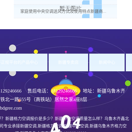
家庭使用中央空调送风方式及使用特点新疆商...
洲杯正规平台的产品中心
新疆专卖店
新闻中心
8129246666
售后电话：18129246666 地址：新疆乌鲁木齐
铁北一路555号（高铁站）居然之家a座8层
gree.com
好？新疆格力空调报价是多少？新疆中央空调质量怎么样？乌鲁木齐鑫北
司专业承接新疆空调,新疆格力空调,新疆中央空调,新疆乌鲁木齐格力空