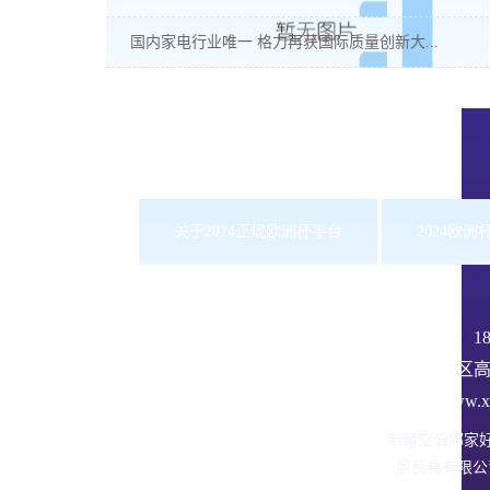
国内家电行业唯一 格力再获国际质量创新大...
关于2024正规欧洲杯平台
2024欧
服务热线：
1
沙依巴克区高
网址：www.xbd
新疆空调哪家
鼎贸易有限公