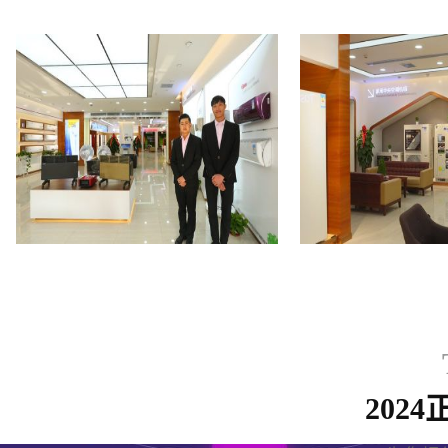
格力专卖店
格力专
202