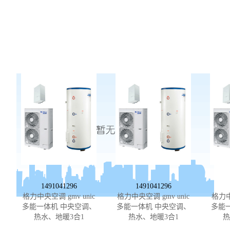
1491041296
1491041296
格力中央空调 gmv unic
格力中央空调 gmv unic
格力中
多能一体机 中央空调、
多能一体机 中央空调、
多能
热水、地暖3合1
热水、地暖3合1
热