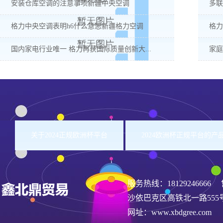
安装仓库空调的注意事项新疆中央空调
多联
格力中央空调表明h6什么意思新疆格力空调
格力
国内家电行业唯一 格力再获国际质量创新大...
家庭
关于2024正规欧洲杯平台
2024欧洲杯正规平台的产
服务热线：
18129246666
售
沙依巴克区高铁北一路555
网址：www.xbdgree.com