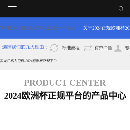
关于2024正规欧洲杯
2
2024欧洲杯正规平台-2024正规欧洲杯平台
2024欧洲杯正规平台的
平台
新疆专卖店
简介
黑龙江格力空调-2024欧洲杯正规平台
PRODUCT CENTER
2024欧洲杯正规平台的产品中心