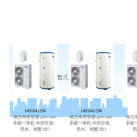
1491041296
1491041296
格力中央空调 gmv unic
格力中央空调 gmv unic
格力中
多能一体机 中央空调、
多能一体机 中央空调、
多能
热水、地暖3合1
热水、地暖3合1
热