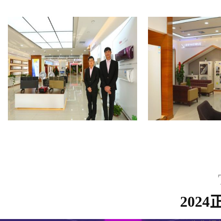
格力专卖店
格力专
202