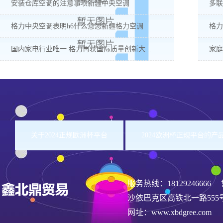
安装仓库空调的注意事项新疆中央空调
多联
格力中央空调表明h6什么意思新疆格力空调
格力
国内家电行业唯一 格力再获国际质量创新大...
家庭
关于2024正规欧洲杯平台
2024欧洲杯正规平台的产
服务热线：
18129246666
售
沙依巴克区高铁北一路555
网址：www.xbdgree.com