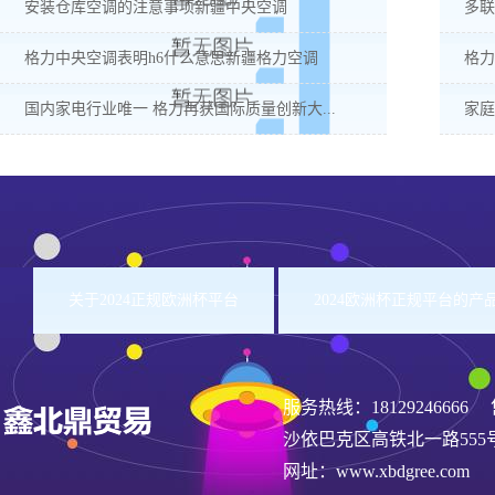
安装仓库空调的注意事项新疆中央空调
多联
格力中央空调表明h6什么意思新疆格力空调
格力
国内家电行业唯一 格力再获国际质量创新大...
家庭
关于2024正规欧洲杯平台
2024欧洲杯正规平台的产
服务热线：
18129246666
售
沙依巴克区高铁北一路555
网址：www.xbdgree.com