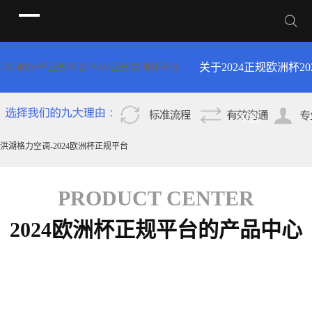
关于2024正规欧洲杯
2
2024欧洲杯正规平台-2024正规欧洲杯平台
2024欧洲杯正规平台的
平台
新疆专卖店
简介
洪湖格力空调-2024欧洲杯正规平台
PRODUCT CENTER
2024欧洲杯正规平台的产品中心