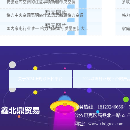
安装仓库空调的注意事项新疆中央空调
多联
格力中央空调表明h6什么意思新疆格力空调
格力
国内家电行业唯一 格力再获国际质量创新大...
家庭
关于2024正规欧洲杯平台
2024欧洲杯正规平台的产
服务热线：
18129246666
售
沙依巴克区高铁北一路555
网址：www.xbdgree.com