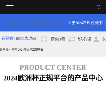
关于2024正规欧洲杯
2
2024欧洲杯正规平台-2024正规欧洲杯平台
2024欧洲杯正规平台的
平台
新疆专卖店
简介
侯马格力空调-2024欧洲杯正规平台
PRODUCT CENTER
2024欧洲杯正规平台的产品中心