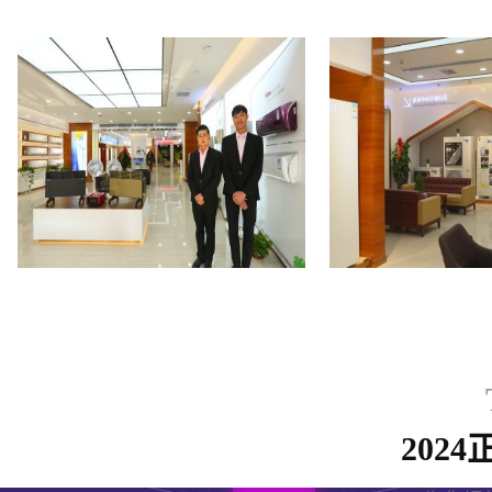
格力专卖店
格力专
202