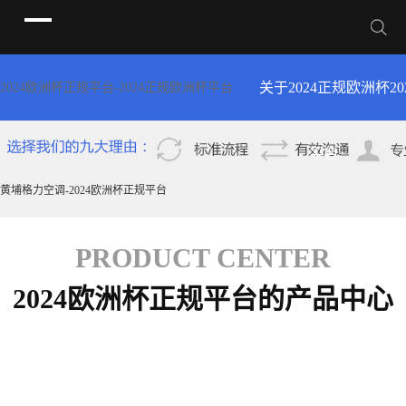
关于2024正规欧洲杯
2
2024欧洲杯正规平台-2024正规欧洲杯平台
2024欧洲杯正规平台的
平台
新疆专卖店
简介
黄埔格力空调-2024欧洲杯正规平台
PRODUCT CENTER
2024欧洲杯正规平台的产品中心