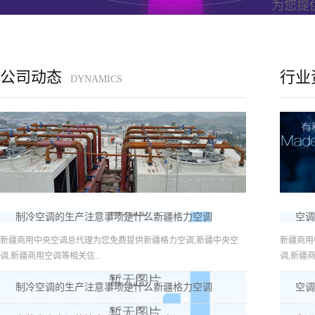
为您提
公司动态
行业
DYNAMICS
制冷空调的生产注意事项是什么新疆格力空调
空调
新疆商用中央空调总代理为您免费提供新疆格力空调,新疆中央空
新疆商用
调,新疆商用空调等相关信...
调,新疆商
制冷空调的生产注意事项是什么新疆格力空调
空调