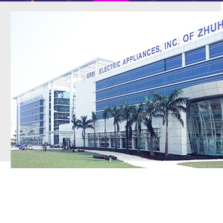
工程案例
PROJECT CASE