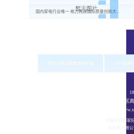
国内家电行业唯一 格力再获国际质量创新大...
关于2024正规欧洲杯平台
2024欧
服务热线：
1
沙依巴克区高
网址：www.xbd
新疆空调哪家
鼎贸易有限公