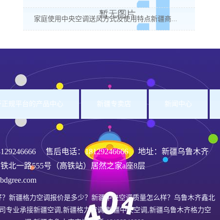
家庭使用中央空调送风方式及使用特点新疆商...
洲杯正规平台的产品中心
新疆专卖店
新闻中心
8129246666
售后电话：18129246666 地址：新疆乌鲁木齐
铁北一路555号（高铁站）居然之家a座8层
gree.com
好？新疆格力空调报价是多少？新疆中央空调质量怎么样？乌鲁木齐鑫北
司专业承接新疆空调,新疆格力空调,新疆中央空调,新疆乌鲁木齐格力空