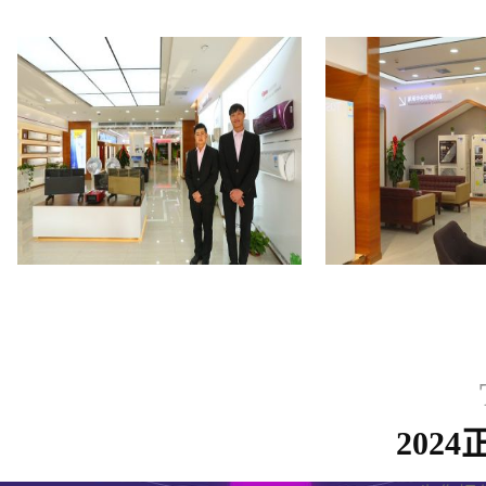
格力专卖店
格力专
202