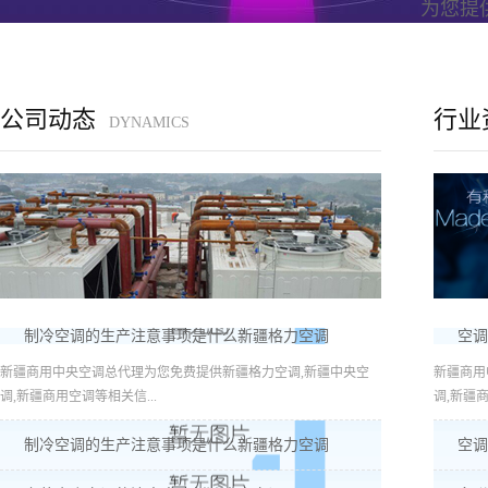
为您提
公司动态
行业
DYNAMICS
制冷空调的生产注意事项是什么新疆格力空调
空调
新疆商用中央空调总代理为您免费提供新疆格力空调,新疆中央空
新疆商用
调,新疆商用空调等相关信...
调,新疆商
制冷空调的生产注意事项是什么新疆格力空调
空调