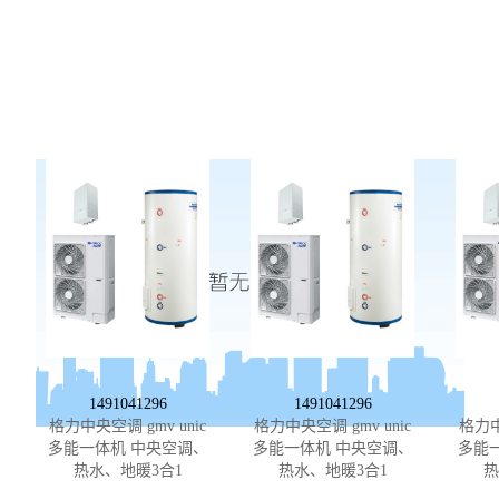
1491041296
1491041296
格力中央空调 gmv unic
格力中央空调 gmv unic
格力中
多能一体机 中央空调、
多能一体机 中央空调、
多能
热水、地暖3合1
热水、地暖3合1
热