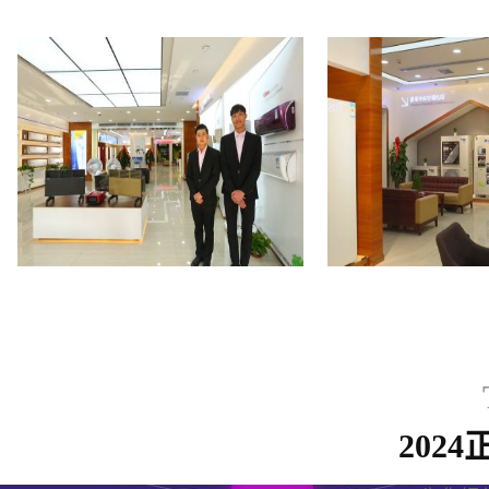
格力专卖店
格力专
202