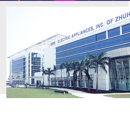
工程案例
PROJECT CASE