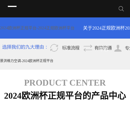
关于2024正规欧洲杯
2
2024欧洲杯正规平台-2024正规欧洲杯平台
2024欧洲杯正规平台的
平台
新疆专卖店
简介
景洪格力空调-2024欧洲杯正规平台
PRODUCT CENTER
2024欧洲杯正规平台的产品中心