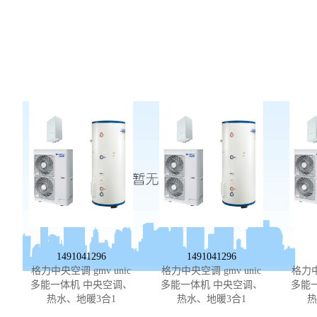
1491041296
1491041296
格力中央空调 gmv unic
格力中央空调 gmv unic
格力中
多能一体机 中央空调、
多能一体机 中央空调、
多能
热水、地暖3合1
热水、地暖3合1
热