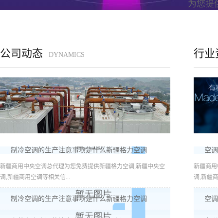
为您提
公司动态
行业
DYNAMICS
制冷空调的生产注意事项是什么新疆格力空调
空调
新疆商用中央空调总代理为您免费提供新疆格力空调,新疆中央空
新疆商用
调,新疆商用空调等相关信...
调,新疆商
制冷空调的生产注意事项是什么新疆格力空调
空调