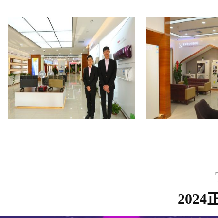
格力专卖店
格力专
202