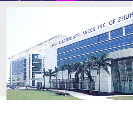
工程案例
PROJECT CASE