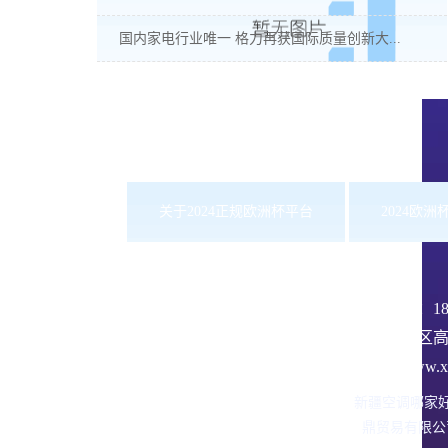
国内家电行业唯一 格力再获国际质量创新大...
关于2024正规欧洲杯平台
2024欧
服务热线：
1
沙依巴克区高
网址：www.xbd
新疆空调哪家
鼎贸易有限公