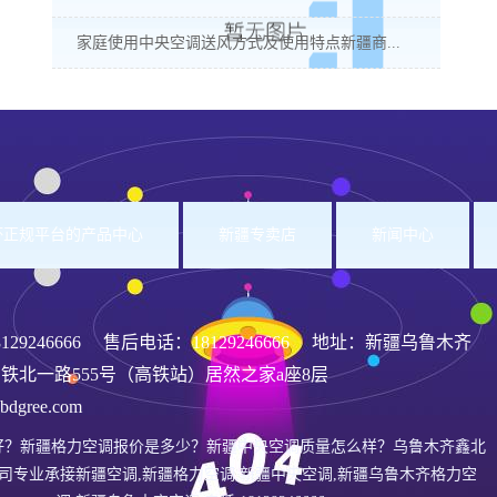
家庭使用中央空调送风方式及使用特点新疆商...
洲杯正规平台的产品中心
新疆专卖店
新闻中心
8129246666
售后电话：18129246666 地址：新疆乌鲁木齐
铁北一路555号（高铁站）居然之家a座8层
gree.com
好？新疆格力空调报价是多少？新疆中央空调质量怎么样？乌鲁木齐鑫北
司专业承接新疆空调,新疆格力空调,新疆中央空调,新疆乌鲁木齐格力空