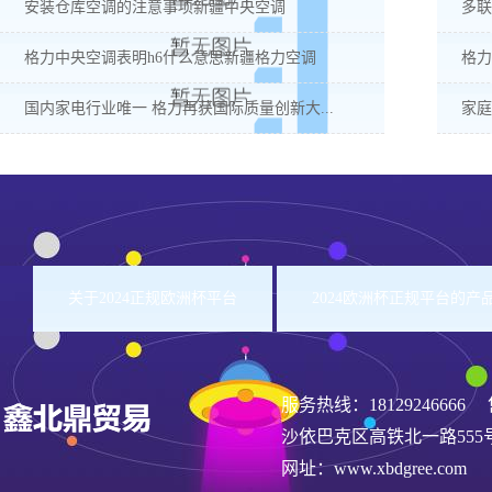
安装仓库空调的注意事项新疆中央空调
多联
格力中央空调表明h6什么意思新疆格力空调
格力
国内家电行业唯一 格力再获国际质量创新大...
家庭
关于2024正规欧洲杯平台
2024欧洲杯正规平台的产
服务热线：
18129246666
售
沙依巴克区高铁北一路555
网址：www.xbdgree.com