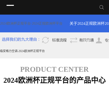
关于2024正规欧洲杯
2
2024欧洲杯正规平台-2024正规欧洲杯平台
2024欧洲杯正规平台的
平台
新疆专卖店
简介
临安格力空调-2024欧洲杯正规平台
PRODUCT CENTER
2024欧洲杯正规平台的产品中心