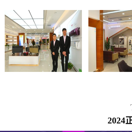
格力专卖店
格力专
202