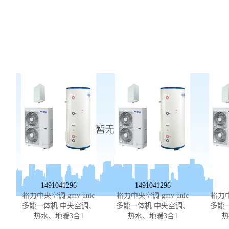
1491041296
1491041296
格力中央空调 gmv unic
格力中央空调 gmv unic
格力中
多能一体机 中央空调、
多能一体机 中央空调、
多能
热水、地暖3合1
热水、地暖3合1
热