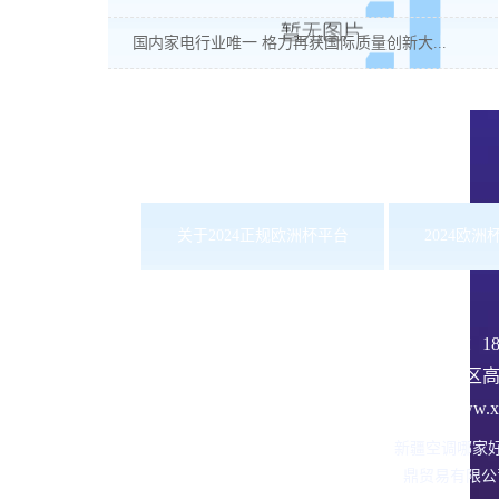
国内家电行业唯一 格力再获国际质量创新大...
关于2024正规欧洲杯平台
2024欧
服务热线：
1
沙依巴克区高
网址：www.xbd
新疆空调哪家
鼎贸易有限公