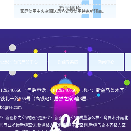
家庭使用中央空调送风方式及使用特点新疆商...
洲杯正规平台的产品中心
新疆专卖店
新闻中心
8129246666
售后电话：18129246666 地址：新疆乌鲁木齐
铁北一路555号（高铁站）居然之家a座8层
gree.com
好？新疆格力空调报价是多少？新疆中央空调质量怎么样？乌鲁木齐鑫北
司专业承接新疆空调,新疆格力空调,新疆中央空调,新疆乌鲁木齐格力空