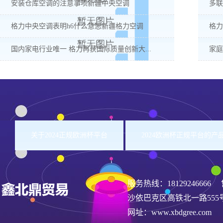
安装仓库空调的注意事项新疆中央空调
多联
格力中央空调表明h6什么意思新疆格力空调
格力
国内家电行业唯一 格力再获国际质量创新大...
家庭
关于2024正规欧洲杯平台
2024欧洲杯正规平台的产
服务热线：
18129246666
售
沙依巴克区高铁北一路555
网址：www.xbdgree.com