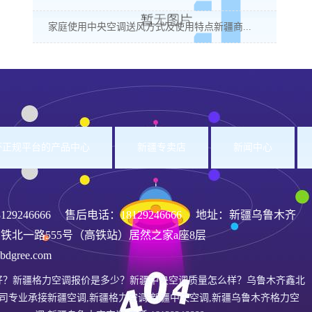
家庭使用中央空调送风方式及使用特点新疆商...
洲杯正规平台的产品中心
新疆专卖店
新闻中心
8129246666
售后电话：18129246666 地址：新疆乌鲁木齐
铁北一路555号（高铁站）居然之家a座8层
gree.com
好？新疆格力空调报价是多少？新疆中央空调质量怎么样？乌鲁木齐鑫北
司专业承接新疆空调,新疆格力空调,新疆中央空调,新疆乌鲁木齐格力空