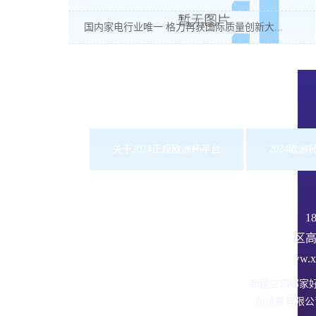
国内家电行业唯一 格力再获国际质量创新大...
关于2024正规欧洲杯平台
2024欧
服务热线：
1
沙依巴克区高
网址：www.xbd
新疆空调哪家
鼎贸易有限公