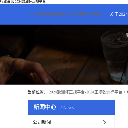
行业资讯-2024欧洲杯正规平台
关于20
2024欧洲杯正规平台-2024正规欧洲杯平台
2024欧
新疆
当前位置：
2024欧洲杯正规平台-2024正规欧洲杯平台
>
新闻中心
News
公司新闻