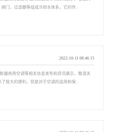
阀门、过滤器等组成冷却水体系，它的作...
2022-10-11 08:46:15
,新疆商用空调等相关信息发布和资讯展示，敬请关
了极大的便利，但是对于空调的运用和保...