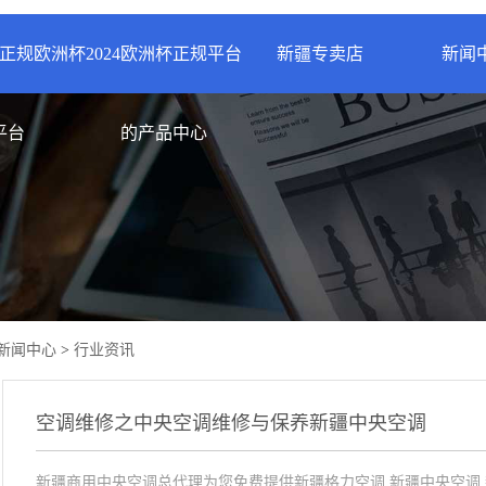
24正规欧洲杯
2024欧洲杯正规平台
新疆专卖店
新闻
洲杯正规平台的
案例展示
公司
平台
的产品中心
专卖店
简介
案例分类
行业
技术
新闻中心
>
行业资讯
空调维修之中央空调维修与保养新疆中央空调
新疆商用中央空调总代理为您免费提供新疆格力空调,新疆中央空调