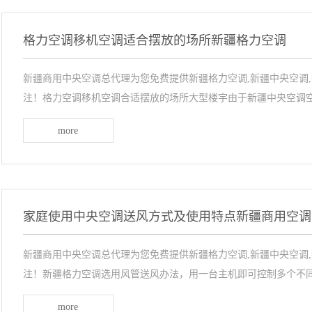
格力空调移机空调适合摆放的场所新疆格力空调
新疆商用中央空调总代理为您免费提供新疆格力空调,新疆中央空调
注！格力空调移机空调合适摆放的场所大型楼宇由于新疆中央空调空
more
家庭使用中央空调送风方式及使用特点新疆商用空调
新疆商用中央空调总代理为您免费提供新疆格力空调,新疆中央空调
注！新疆格力空调选用风管送风办法，用一台主机即可控制多个不同房
more