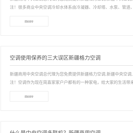
注！很多商业中央空调冷却水体系由冷凝器、冷却塔、水泵、管道、
more
空调使用保养的三大误区新疆格力空调
新疆商用中央空调总代理为您免费提供新疆格力空调,新疆中央空调
注！空调作为现在简直家家户户都有的一种家电，给大家的生活带来
more