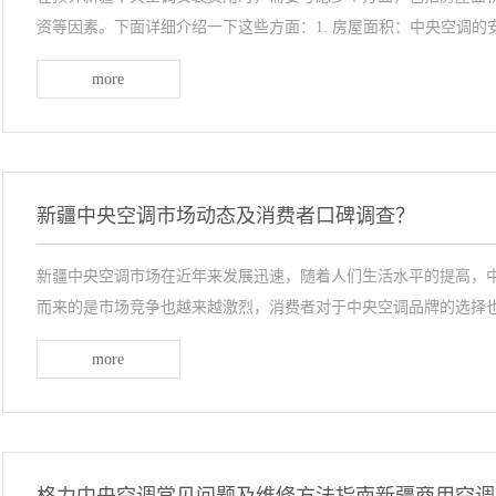
资等因素。下面详细介绍一下这些方面：1. 房屋面积：中央空调的安
more
新疆中央空调市场动态及消费者口碑调查？
新疆中央空调市场在近年来发展迅速，随着人们生活水平的提高，
而来的是市场竞争也越来越激烈，消费者对于中央空调品牌的选择也
more