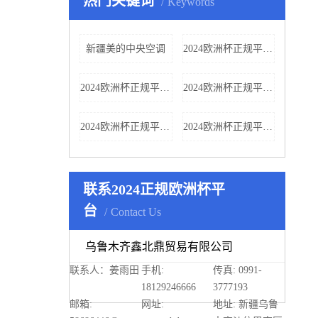
热门关键词
Keywords
新疆美的中央空调
2024欧洲杯正规平台-2024正规欧洲杯平台
2024欧洲杯正规平台-2024正规欧洲杯平台
2024欧洲杯正规平台-2024正规欧洲杯平台
2024欧洲杯正规平台-2024正规欧洲杯平台
2024欧洲杯正规平台-2024正规欧洲杯平台
联系2024正规欧洲杯平
台
Contact Us
乌鲁木齐鑫北鼎贸易有限公司
联系人：姜雨田
手机:
传真: 0991-
18129246666
3777193
邮箱:
网址:
地址: 新疆乌鲁