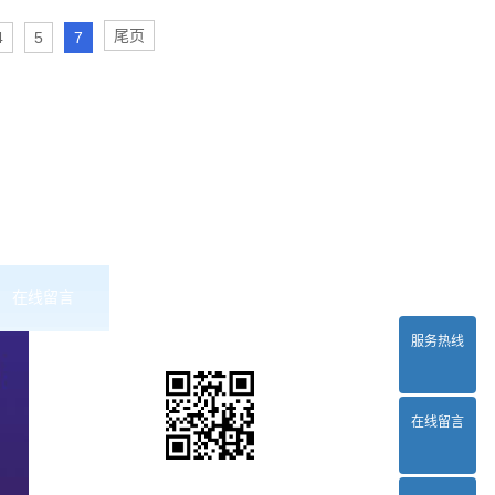
尾页
4
5
7
在线留言
联系2024正规欧洲杯平台
服务热线
在线留言