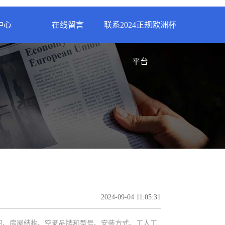
中心
在线留言
联系2024正规欧洲杯
新闻
联系2024正规欧洲杯平
平台
资讯
台
资讯
2024-09-04 11:05:31
积、房屋结构、空调品牌和型号、安装方式、工人工