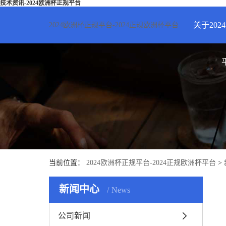
技术资讯-2024欧洲杯正规平台
关于20
2024欧洲杯正规平台-2024正规欧洲杯平台
2024欧
新疆
当前位置：
2024欧洲杯正规平台-2024正规欧洲杯平台
>
新闻中心
News
公司新闻