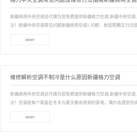
格力中央空调常见问题及维修方法指南新疆商用空调
新疆商用中央空调总代理为您免费提供新疆格力空调,新疆中央空调
注！新疆中央空调常见问题新疆商用空调1.问题：发现蒸腾压力过低,怎
more
维修解析空调不制冷是什么原因新疆格力空调
新疆商用中央空调总代理为您免费提供新疆格力空调,新疆中央空调
注！空调是每个家庭在冬天与夏天都会用到的家电，偶尔会遇到空调
more