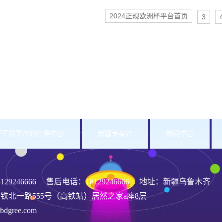
2024正规欧洲杯平台首页
3
洲杯正规平台的产品中心
新疆专卖店
新闻中心
8129246666
售后电话：18129246666 地址：新疆乌鲁木齐
铁北一路555号（高铁站）居然之家a座8层
gree.com