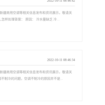
2022-10-11 08:46:42
,新疆商用空调等相关信息发布和资讯展示，敬请关
样处理答案： 原因： 冷水量缺乏 冷...
2022-10-11 08:46:34
,新疆商用空调等相关信息发布和资讯展示，敬请关
不制冷的问题，空调不制冷的原因并不是...