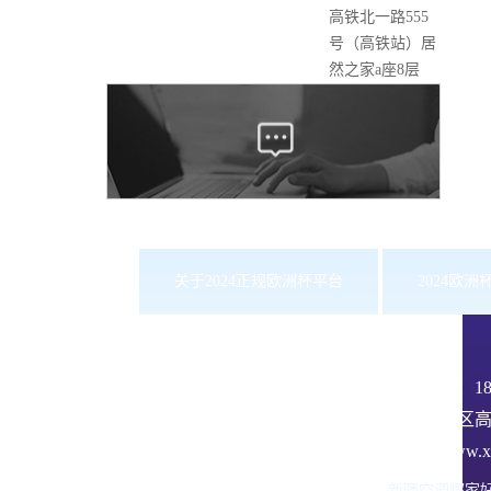
高铁北一路555
号（高铁站）居
然之家a座8层
关于2024正规欧洲杯平台
2024欧
服务热线：
1
沙依巴克区高
网址：www.xbd
新疆空调哪家