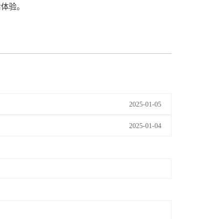
活体验。
2025-01-05
2025-01-04