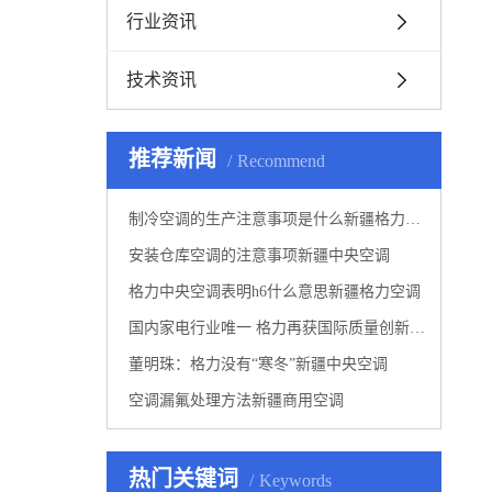
行业资讯
技术资讯
推荐新闻
Recommend
制冷空调的生产注意事项是什么新疆格力空调
安装仓库空调的注意事项新疆中央空调
格力中央空调表明h6什么意思新疆格力空调
国内家电行业唯一 格力再获国际质量创新大奖新疆商用空调
董明珠：格力没有“寒冬”新疆中央空调
空调漏氟处理方法新疆商用空调
热门关键词
Keywords