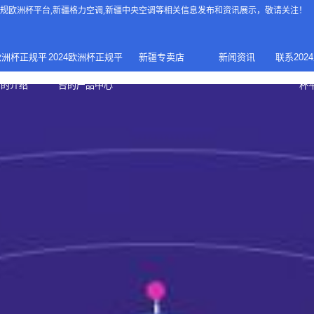
4正规欧洲杯平台
,新疆格力空调,新疆中央空调等相关信息发布和资讯展示，敬请关注！
4欧洲杯正规平
2024欧洲杯正规平
新疆专卖店
新闻资讯
联系202
024正规欧洲
家庭中央空调
台的介绍
台的产品中心
杯
疆专卖店
杯平台
商用中央空调
家用空调
新疆美的中央空调
新疆美的
总代理