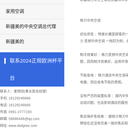
新疆格力中央空调
优势赢得众多
家用空调
格力中央空调
新疆美的中央空调总代理
初出资低 ：物美价廉是顾客的
新疆美的
力 变频中央空调 一拖四为例
制冷效果好 ：格力变频中央空
联系2024正规欧洲杯平
题，因而制冷效果好，运用环境
节能省电 ：格力酒店中央空调
台
电量，到达省电节能的意图。
联系人：姜雨田(事业部总经理）
没有严厉的装置标准 ：国内中
手机: 18129246666
出现问题，也会影响酒店的服务
电话: 18129246666
传真: 0991-3777193
售后保护系统差 ：据统计格力
邮箱:
58686446@qq.com
牌现在还没有完善一致的售后和
网址: www.xbdgree.com