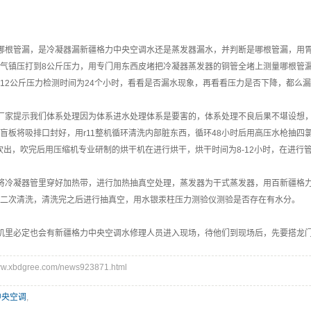
哪根管漏，是冷凝器漏
新疆格力中央空调
水还是蒸发器漏水，并判断是哪根管漏，用
气镇压打到8公斤压力，用专门用东西皮堵把冷凝器蒸发器的铜管全堵上测量哪根管漏
12公斤压力检测时间为24个小时，看看是否漏水现象，再看看压力是否下降，都么
厂家提示我们体系处理因为体系进水处理体系是要害的，体系处理不良后果不堪设想
盲板将吸排口封好，用r11整机循环清洗内部脏东西，循环48小时后用高压水枪抽四
1吹出，吹完后用压缩机专业研制的烘干机在进行烘干，烘干时间为8-12小时，在进行
将冷凝器管里穿好加热带，进行加热抽真空处理，蒸发器为干式蒸发器，用百
新疆格
二次清洗，清洗完之后进行抽真空，用水银汞柱压力测验仪测验是否存在有水分。
机里必定也会有
新疆格力中央空调
水修理人员进入现场，待他们到现场后，先要搭龙
.xbdgree.com/news923871.html
中央空调
,