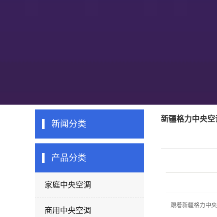
新疆格力中央空
新闻分类
产品分类
家庭中央空调
跟着新疆格力中央
商用中央空调