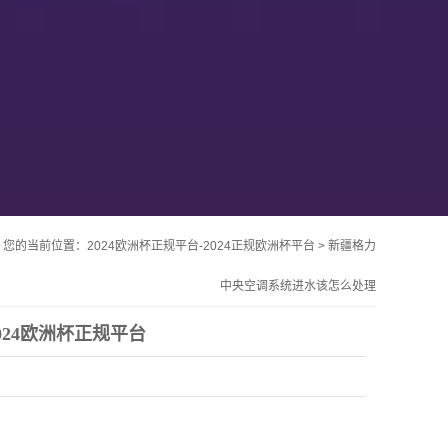
您的当前位置：
2024欧洲杯正规平台-2024正规欧洲杯平台
>
新疆格力
中央空调系统进水该怎么处理
024欧洲杯正规平台