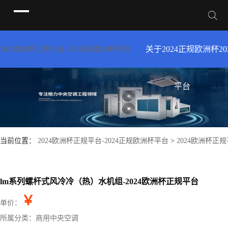
关于2024正规欧洲杯
2
2024欧洲杯正规平台-2024正规欧洲杯平台
2024欧洲杯正规平台的
平台
新疆专卖店
简介
当前位置：
2024欧洲杯正规平台-2024正规欧洲杯平台
>
2024欧洲杯正
lm系列螺杆式风冷冷（热）水机组-2024欧洲杯正规平台
￥
单价：
所属分类：
商用中央空调