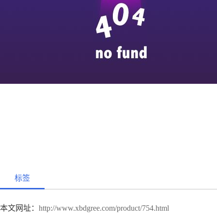
标签
本文网址：
http://www.xbdgree.com/product/754.html