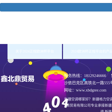
关于2024正规欧洲杯平台
2024欧洲杯正规平台的产
服务热线：
18129246666
售
沙依巴克区高铁北一路555
网址：www.xbdgree.com
新疆空调哪家好？新疆格力空
鼎贸易有限公司专业承接新疆
调,新疆