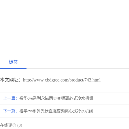
标签
本文网址：
http://www.xbdgree.com/product/743.html
上一篇：
裕华cve系列永磁同步变频离心式冷水机组
下一篇：
裕华cvs系列光伏直驱变频离心式冷水机组
在线评价
(0)