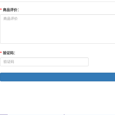
*
商品评价
：
*
验证码
：