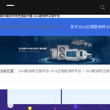
裕华美的中央空调总代理-2024欧洲杯正规平台
关于2024正规欧洲杯
2
2024欧洲杯正规平台-2024正规欧洲杯平台
2024欧洲杯正规平台的
平台
新疆专卖店
简介
当前位置：
2024欧洲杯正规平台-2024正规欧洲杯平台
>
2024欧洲杯正
关于2024正规欧洲杯平台
2024欧洲杯正规平台的产