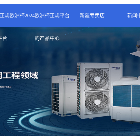
24正规欧洲杯
2024欧洲杯正规平台
新疆专卖店
新闻
洲杯正规平台的
案例展示
公司
平台
的产品中心
专卖店
简介
案例分类
行业
技术