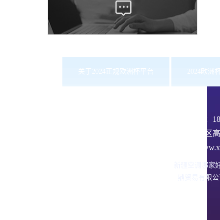
关于2024正规欧洲杯平台
2024欧
服务热线：
1
沙依巴克区高
网址：www.xbd
新疆空调哪家
鼎贸易有限公