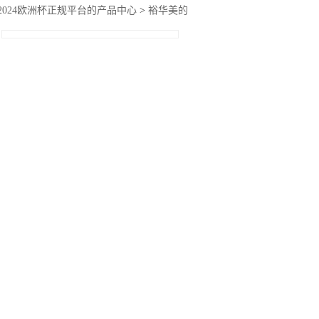
2024欧洲杯正规平台的产品中心
>
裕华美的