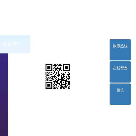
在线留言
联系2024正规欧洲杯平台
服务热线
在线留言
微信