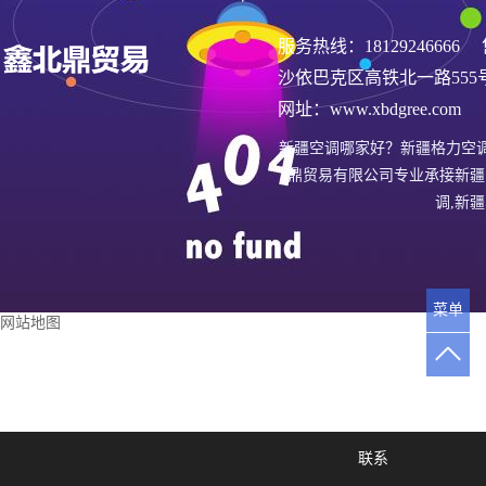
服务热线：
18129246666
售
沙依巴克区高铁北一路555
网址：www.xbdgree.com
新疆空调哪家好？新疆格力空
鼎贸易有限公司专业承接新疆
调,新疆
菜单
网站地图
2024欧洲杯正规平台 copyright © 乌鲁木齐鑫北鼎贸易有限公司 
主营区域：
辛集
藁城
晋州
新乐
联系